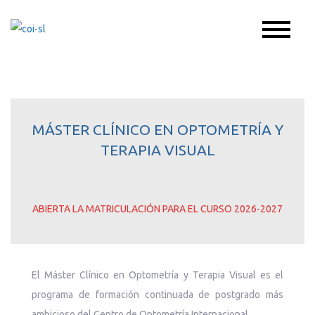
Skip
to
coi-sl
Pasión por la optometría
content
MÁSTER CLÍNICO EN OPTOMETRÍA Y
TERAPIA VISUAL
ABIERTA LA MATRICULACIÓN PARA EL CURSO 2026-2027
El Máster Clínico en Optometría y Terapia Visual es el
programa de formación continuada de postgrado más
ambicioso del Centro de Optometría Internacional.